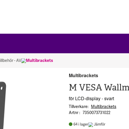
llbehör - AV
Multibrackets
Multibrackets
M VESA Wallmo
för LCD-display - svart
Tillverkare
Multibrackets
Artnr
7350073731022
64
i lager
Jämför