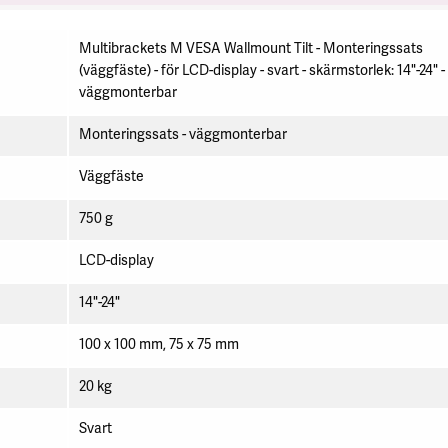
Multibrackets M VESA Wallmount Tilt - Monteringssats
(väggfäste) - för LCD-display - svart - skärmstorlek: 14"-24" -
väggmonterbar
Monteringssats - väggmonterbar
Väggfäste
750 g
LCD-display
14"-24"
100 x 100 mm, 75 x 75 mm
20 kg
Svart