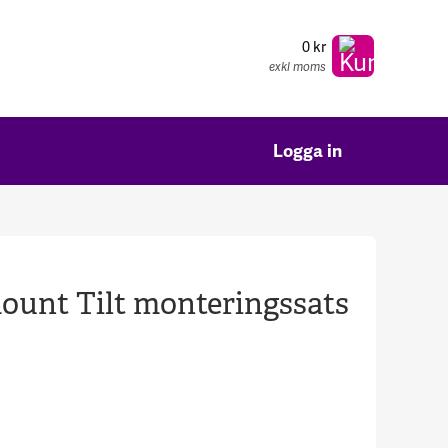
0 kr
exkl moms
Logga in
unt Tilt monteringssats