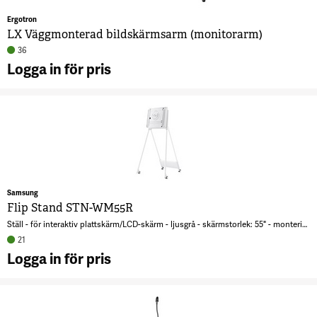
Ergotron
LX Väggmonterad bildskärmsarm (monitorarm)
36
Logga in för pris
A
V
b
(
1
Samsung
Flip Stand STN-WM55R
Ställ - för interaktiv plattskärm/LCD-skärm - ljusgrå - skärmstorlek: 55" - monteringsgränssnitt: 400 x 400 mm - golvstående - för Flip 2 WM55R
21
Logga in för pris
A
F
S