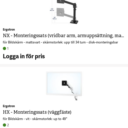
(
m
t
s
f
Ergotron
NX - Monteringssats (vridbar arm, armuppsättning, maskinvara för tillbehör, bas, stång, pivot-fäste)
för Bildskärm - mattsvart - skärmstorlek: upp till 34 tum - disk-monteringsbar
1
Logga in för pris
A
M
(
a
m
t
s
Ergotron
f
HX - Monteringssats (väggfäste)
för Bildskärm - vit - skärmstorlek: up to 49"
2