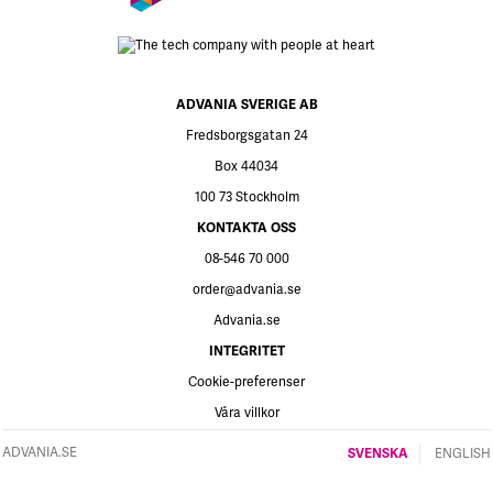
86
Ti
R
S
V
ADVANIA SVERIGE AB
2
Fredsborgsgatan 24
6
Box 44034
M
100 73 Stockholm
H
KONTAKTA OSS
a
1
08-546 70 000
1
order@advania.se
A
Advania.se
s
INTEGRITET
A
L
Cookie-preferenser
L
Våra villkor
W
ADVANIA.SE
SVENSKA
ENGLISH
8