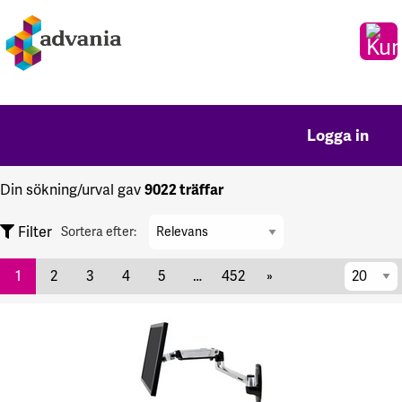
Logga in
Din sökning/urval gav
9022 träffar
Sortera
Filter
Sortera efter:
efter
per
1
2
3
4
5
…
452
»
sida