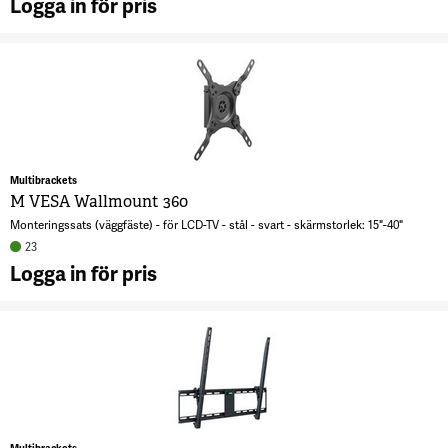
Logga in för pris
A
V
F
T
Tu
3
Multibrackets
M VESA Wallmount 360
Monteringssats (väggfäste) - för LCD-TV - stål - svart - skärmstorlek: 15"-40"
23
Logga in för pris
A
V
W
3
3