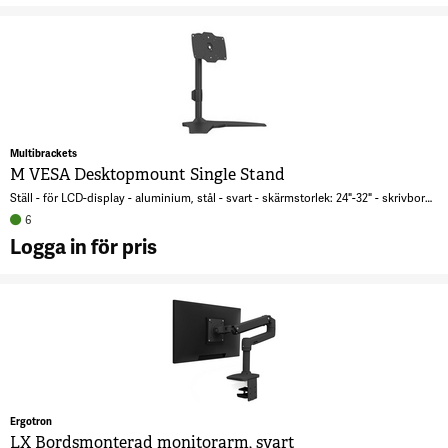
A
V
G
Li
A
D
Multibrackets
6
M VESA Desktopmount Single Stand
Ställ - för LCD-display - aluminium, stål - svart - skärmstorlek: 24"-32" - skrivbordsstativ
6
Logga in för pris
A
D
S
7
Ergotron
LX Bordsmonterad monitorarm, svart