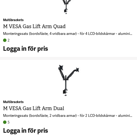
Multibrackets
M VESA Gas Lift Arm Quad
Monteringssats (bordsfäste, 4 vridbara armar) - för 4 LCD-bildskärmar - aluminium - svart - skärmstorlek: 15"-32"
2
Logga in för pris
A
V
G
Li
A
Q
Multibrackets
6
M VESA Gas Lift Arm Dual
Monteringssats (bordsfäste, 2 vridbara armar) - för 2 LCD-bildskärmar - aluminium - svart - skärmstorlek: 15"-32"
5
Logga in för pris