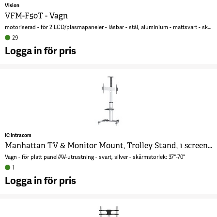
Vision
VFM-F50T - Vagn
motoriserad - för 2 LCD/plasmapaneler - låsbar - stål, aluminium - mattsvart - skärmstorlek: 55"-86"
29
Logga in för pris
A
V
F
V
8
IC Intracom
Manhattan TV & Monitor Mount, Trolley Stand, 1 screen, Screen Sizes: 37-65", Silver, VESA 200x200 to 600x400mm, Max 50kg, LFD, Lifetime Warranty
Vagn - för platt panel/AV-utrustning - svart, silver - skärmstorlek: 37"-70"
1
Logga in för pris
A
M
T