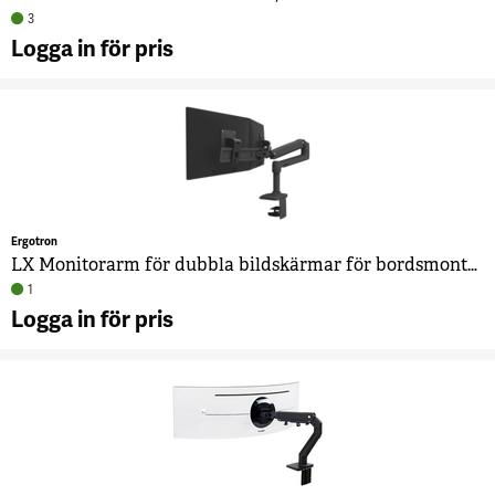
3
Logga in för pris
A
B
m
Ergotron
LX Monitorarm för dubbla bildskärmar för bordsmontering, svart
1
Logga in för pris
A
M
d
b
b
s