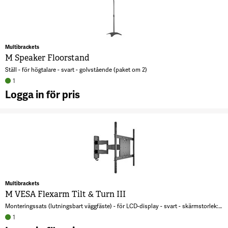
S
W
5
Multibrackets
M Speaker Floorstand
Ställ - för högtalare - svart - golvstående (paket om 2)
1
Logga in för pris
A
S
F
3
Multibrackets
M VESA Flexarm Tilt & Turn III
Monteringssats (lutningsbart väggfäste) - för LCD-display - svart - skärmstorlek: 26"-42" - väggmonterbar
1