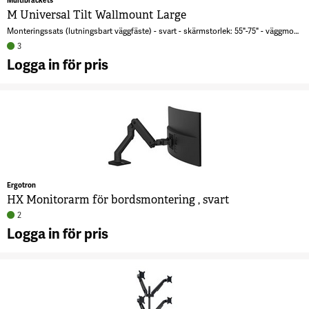
Multibrackets
M Universal Tilt Wallmount Large
Monteringssats (lutningsbart väggfäste) - svart - skärmstorlek: 55"-75" - väggmonterbar
3
Logga in för pris
A
U
Ti
W
L
3
Ergotron
HX Monitorarm för bordsmontering , svart
2
Logga in för pris
A
M
b
,