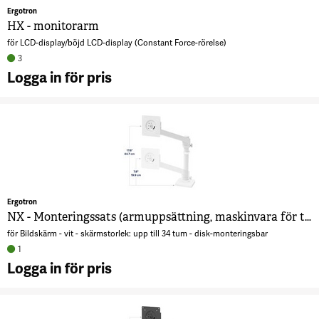
Ergotron
HX - monitorarm
för LCD-display/böjd LCD-display (Constant Force-rörelse)
3
Logga in för pris
A
m
6
Ergotron
NX - Monteringssats (armuppsättning, maskinvara för tillbehör, bas, stång, pivot-fäste)
för Bildskärm - vit - skärmstorlek: upp till 34 tum - disk-monteringsbar
1
Logga in för pris
A
M