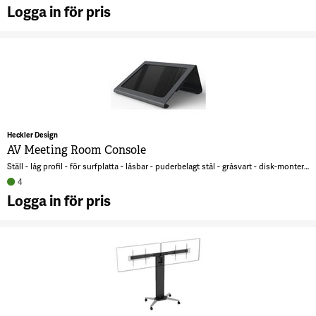
Logga in för pris
A
M
(
3
Heckler Design
AV Meeting Room Console
Ställ - låg profil - för surfplatta - låsbar - puderbelagt stål - gråsvart - disk-monteringsbar
4
Logga in för pris
A
M
R
C
8