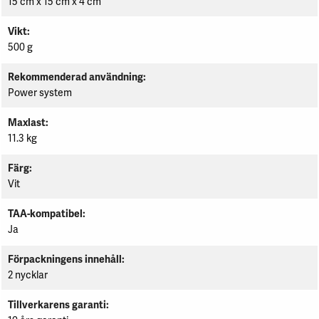
15 cm x 15 cm x 4 cm
Vikt
500 g
Rekommenderad användning
Power system
Maxlast
11.3 kg
Färg
Vit
TAA-kompatibel
Ja
Förpackningens innehåll
2 nycklar
Tillverkarens garanti