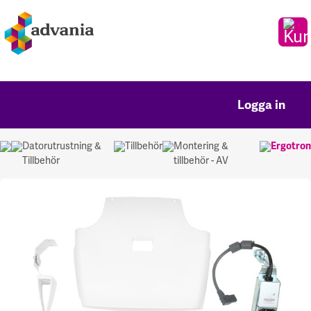
Logga in
Datorutrustning &
Tillbehör
Montering &
Ergotron
Tillbehör
tillbehör - AV