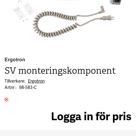
Ergotron
SV monteringskomponent
Tillverkare
Ergotron
Artnr
98-583-C
Logga in för pris
se