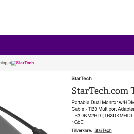
ningar
StarTech
StarTech
StarTech.com 
Portable Dual Monitor w/HDM
Cable - TB3 Multiport Adapte
TB3DKM2HD (TB3DKMHDL) - do
1GbE
Tillverkare
StarTech