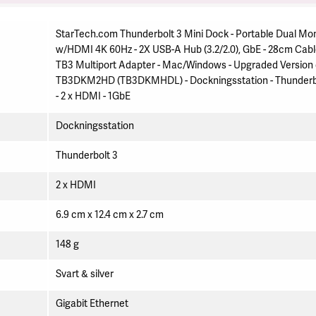
StarTech.com Thunderbolt 3 Mini Dock - Portable Dual Mon
w/HDMI 4K 60Hz - 2X USB-A Hub (3.2/2.0), GbE - 28cm Cabl
TB3 Multiport Adapter - Mac/Windows - Upgraded Version 
TB3DKM2HD (TB3DKMHDL) - Dockningsstation - Thunderb
- 2 x HDMI - 1GbE
Dockningsstation
Thunderbolt 3
2 x HDMI
6.9 cm x 12.4 cm x 2.7 cm
148 g
Svart & silver
Gigabit Ethernet