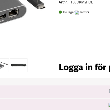
Artnr
TB3DKM2HDL
16
i lager
Jämför
Logga in för 