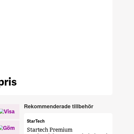
pris
se.netset.et
Rekommenderade tillbehör
StarTech
Startech Premium