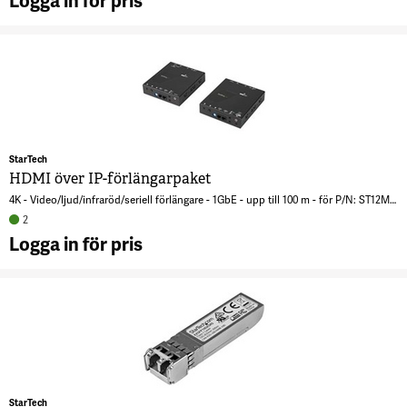
Logga in för pris
L
A
1
S
D
k
G
S
(
s
4
2
StarTech
HDMI över IP-förlängarpaket
4K - Video/ljud/infraröd/seriell förlängare - 1GbE - upp till 100 m - för P/N: ST12MHDLAN4R, VIDWALLMNT
2
Logga in för pris
A
ö
f
3
StarTech