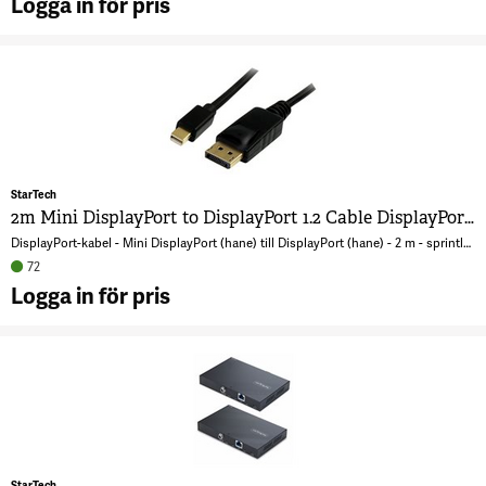
Logga in för pris
A
2
H
ti
D
D
k
StarTech
?
2m Mini DisplayPort to DisplayPort 1.2 Cable DisplayPort 4k
7
DisplayPort-kabel - Mini DisplayPort (hane) till DisplayPort (hane) - 2 m - sprintlåsning - svart
72
Logga in för pris
A
M
D
t
D
1
D
StarTech