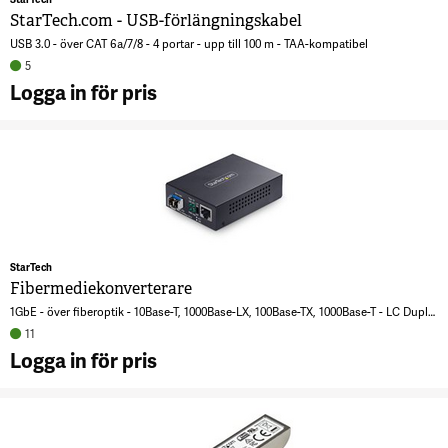
4
StarTech.com - USB-förlängningskabel
USB 3.0 - över CAT 6a/7/8 - 4 portar - upp till 100 m - TAA-kompatibel
5
Logga in för pris
A
S
U
f
8
StarTech
Fibermediekonverterare
1GbE - över fiberoptik - 10Base-T, 1000Base-LX, 100Base-TX, 1000Base-T - LC Duplex enkelt läge / RJ-45 - upp till 20 km - 1310 nm - TAA-kompatibel
11
Logga in för pris
A
F
8