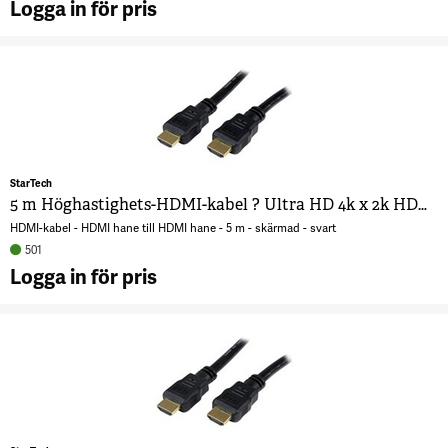
Logga in för pris
A
H
H
U
2
?
H
StarTech
7
5 m Höghastighets-HDMI-kabel ? Ultra HD 4k x 2k HDMI-kabel ? HDMI till HDMI M/M
HDMI-kabel - HDMI hane till HDMI hane - 5 m - skärmad - svart
501
Logga in för pris
A
H
H
U
2
?
H