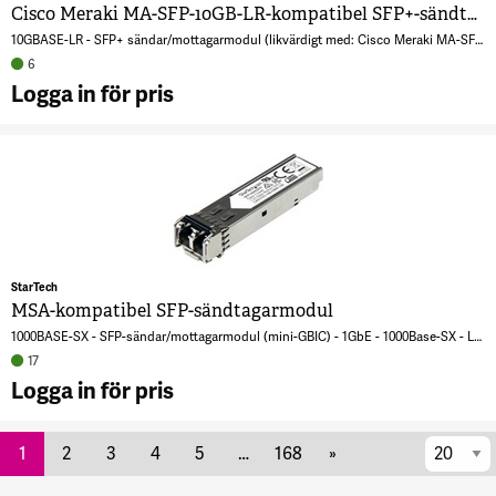
1
Cisco Meraki MA-SFP-10GB-LR-kompatibel SFP+-sändtagarmodul
1
10GBASE-LR - SFP+ sändar/mottagarmodul (likvärdigt med: Cisco Meraki MA-SFP-10GB-LR) - 10GbE - 10GBase-LR - LC enkelläge - upp till 10 km - 1310 nm
M
6
F
Logga in för pris
O
A
T
M
1
S
E
k
S
S
C
s
1
4
1
StarTech
MSA-kompatibel SFP-sändtagarmodul
5
1000BASE-SX - SFP-sändar/mottagarmodul (mini-GBIC) - 1GbE - 1000Base-SX - LC multiläge - upp till 550 m - 850 nm - för P/N: US1GA30SFP, US1GC30SFP
17
Logga in för pris
A
per
k
1
2
3
4
5
…
168
»
S
sida