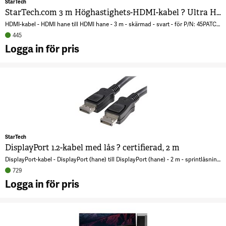
StarTech
7
StarTech.com 3 m Höghastighets-HDMI-kabel ? Ultra HD 4k x 2k HDMI-kabel ? HDMI till HDMI M/M
HDMI-kabel - HDMI hane till HDMI hane - 3 m - skärmad - svart - för P/N: 45PATCH25WH, DK30CH2DPPDU, DK30CHDPPDUE, ST12MHDLAN2K, ST12MHDLAN2R, SV565HDIP
445
Logga in för pris
A
S
H
H
U
2
StarTech
?
DisplayPort 1.2-kabel med lås ? certifierad, 2 m
H
DisplayPort-kabel - DisplayPort (hane) till DisplayPort (hane) - 2 m - sprintlåsning - svart
6
729
Logga in för pris
A
D
1