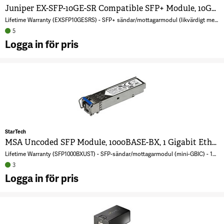
Juniper EX-SFP-10GE-SR Compatible SFP+ Module, 10GBASE-SR, 10GbE Multimode Fiber MMF Optic Transceiver, 10GE Gigabit Ethernet SFP+, LC Connector, 300m, 850nm, DDM, Mini GBIC
Lifetime Warranty (EXSFP10GESRS) - SFP+ sändar/mottagarmodul (likvärdigt med: Juniper EX-SFP-10GE-SR) - 10GbE - 10GBase-SR - LC multiläge - upp till 300 m - 850 nm
5
Logga in för pris
A
J
S
S
C
S
M
StarTech
1
MSA Uncoded SFP Module, 1000BASE-BX, 1 Gigabit Ethernet Bi-Directional (BiDi) Fiber Single Strand SFP Transceiver (SMF), LC 10km , Mini GBIC Transceiver SFP Module, Upstream
S
Lifetime Warranty (SFP1000BXUST) - SFP-sändar/mottagarmodul (mini-GBIC) - 1GbE - 1000Base-BX - LC enkelläge - upp till 10 km - 1310 (TX) / 1490 (RX) nm
M
3
F
Logga in för pris
O
A
T
U
1
S
G