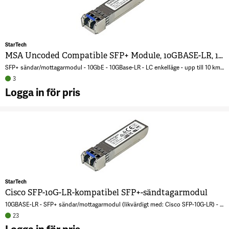
StarTech
MSA Uncoded Compatible SFP+ Module, 10GBASE-LR, 10GbE Single Mode (SMF) Fiber Optic Transceiver, 10GE Gigabit Ethernet SFP+, LC Connector, 10km, 1310nm, DDM, Mini GBIC Module (SFP10GBLRST)
SFP+ sändar/mottagarmodul - 10GbE - 10GBase-LR - LC enkelläge - upp till 10 km - 1310 nm
3
Logga in för pris
A
U
C
S
1
1
M
StarTech
F
Cisco SFP-10G-LR-kompatibel SFP+-sändtagarmodul
T
10GBASE-LR - SFP+ sändar/mottagarmodul (likvärdigt med: Cisco SFP-10G-LR) - 10GbE - 10GBase-LR - LC enkelläge - upp till 10 km - 1310 nm - för P/N: PEX10GSFP
1
23
E