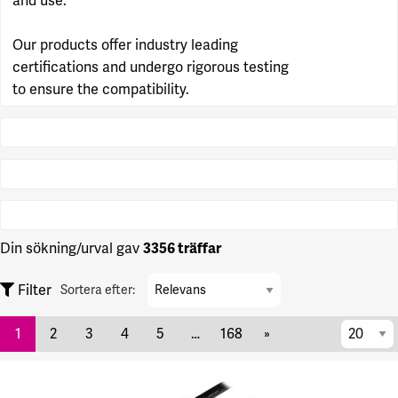
and use.
Our products offer industry leading
certifications and undergo rigorous testing
to ensure the compatibility.
Din sökning/urval gav
3356 träffar
Sortera
Filter
Sortera efter:
efter
per
1
2
3
4
5
…
168
»
sida