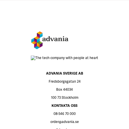
s
Botten
3
ADVANIA SVERIGE AB
Fredsborgsgatan 24
Box 44034
100 73 Stockholm
KONTAKTA OSS
08-546 70 000
order@advania.se