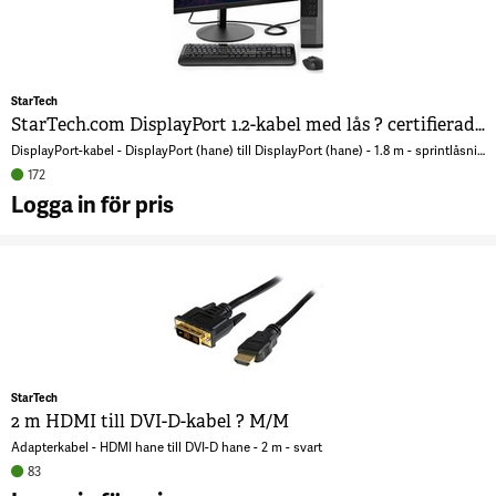
m
c
2
StarTech
StarTech.com DisplayPort 1.2-kabel med lås ? certifierad, 1,8 m
DisplayPort-kabel - DisplayPort (hane) till DisplayPort (hane) - 1.8 m - sprintlåsning - svart - för P/N: DK31C3HDPDUE, DKM30CHDPD, DKM30CHDPDUE, KITBXAVHDPEU, KITBXAVHDPNA, KITBXAVHDPUK
172
Logga in för pris
A
S
D
1
m
c
1
StarTech
2 m HDMI till DVI-D-kabel ? M/M
Adapterkabel - HDMI hane till DVI-D hane - 2 m - svart
83