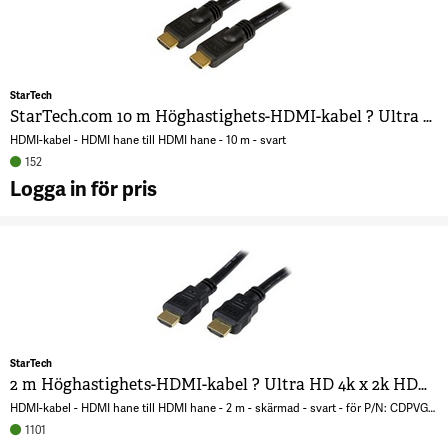
StarTech
StarTech.com 10 m Höghastighets-HDMI-kabel ? Ultra HD 4k x 2k HDMI-kabel ? HDMI till HDMI M/M
HDMI-kabel - HDMI hane till HDMI hane - 10 m - svart
152
Logga in för pris
A
S
1
H
H
U
2
StarTech
?
2 m Höghastighets-HDMI-kabel ? Ultra HD 4k x 2k HDMI-kabel ? HDMI till HDMI M/M
H
HDMI-kabel - HDMI hane till HDMI hane - 2 m - skärmad - svart - för P/N: CDPVGDVHDBP, DK30CH2DPPDU, DK30CHDPPDUE, DKWG30DPHPD, DKWG30DPHPDU, VHDCI24HD
7
1101