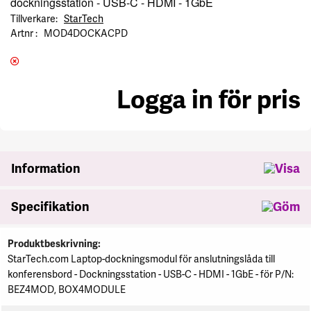
dockningsstation - USB-C - HDMI - 1GbE
Tillverkare
StarTech
Artnr
MOD4DOCKACPD
Logga in för pris
se
Information
Specifikation
Specifikation
Produktbeskrivning
StarTech.com Laptop-dockningsmodul för anslutningslåda till
konferensbord - Dockningsstation - USB-C - HDMI - 1GbE - för P/N:
BEZ4MOD, BOX4MODULE