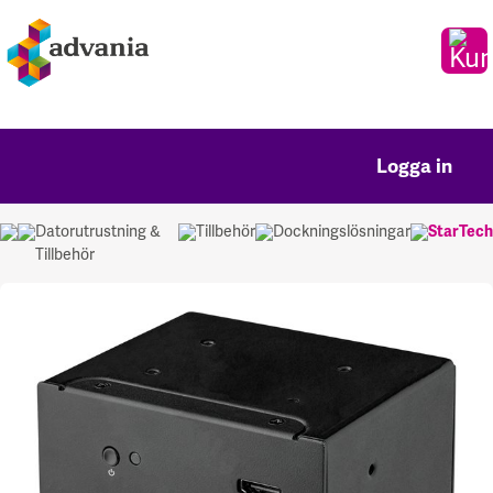
Logga in
Datorutrustning &
Tillbehör
Dockningslösningar
StarTech
Tillbehör