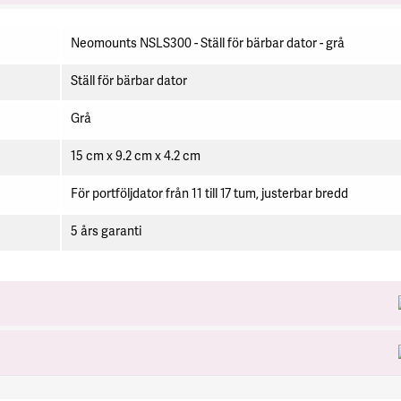
Neomounts NSLS300 - Ställ för bärbar dator - grå
Ställ för bärbar dator
Grå
15 cm x 9.2 cm x 4.2 cm
För portföljdator från 11 till 17 tum, justerbar bredd
5 års garanti