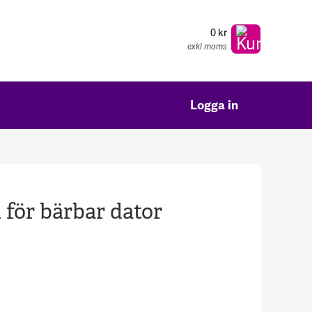
0 kr
exkl moms
Logga in
 för bärbar dator