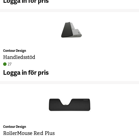
Logga in för pris
A
A
R
7
Contour Design
Handledsstöd
27
Logga in för pris
A
H
7
Contour Design
RollerMouse Re:d Plus