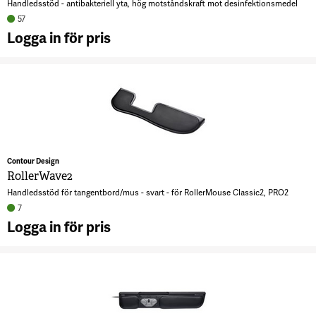
Handledsstöd - antibakteriell yta, hög motståndskraft mot desinfektionsmedel
57
Logga in för pris
A
R
R
7
Contour Design
RollerWave2
Handledsstöd för tangentbord/mus - svart - för RollerMouse Classic2, PRO2
7
Logga in för pris
A
R
4