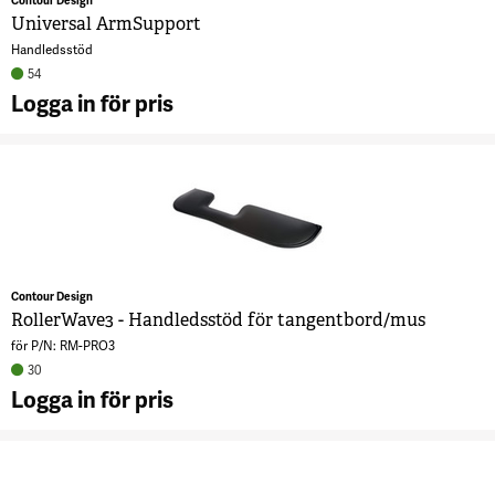
Contour Design
Universal ArmSupport
Handledsstöd
54
Logga in för pris
A
U
A
7
Contour Design
RollerWave3 - Handledsstöd för tangentbord/mus
för P/N: RM-PRO3
30
Logga in för pris
A
R
H