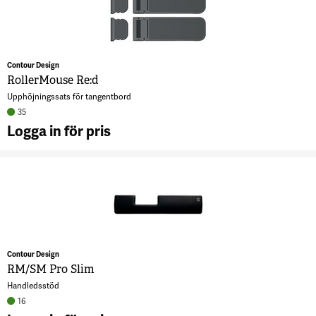
7
Contour Design
RollerMouse Re:d
Upphöjningssats för tangentbord
35
Logga in för pris
A
R
R
2
Contour Design
RM/SM Pro Slim
Handledsstöd
16