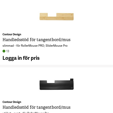
H
t
6
Contour Design
Handledsstöd för tangentbord/mus
slimmad - för RollerMouse PRO; SliderMouse Pro
13
Logga in för pris
A
H
t
6
Contour Design
Handledsstöd för tangentbord/mus