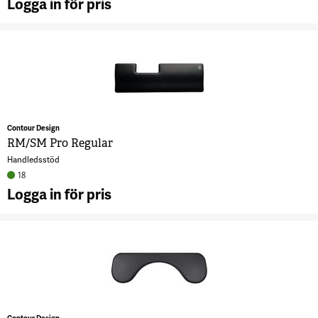
Logga in för pris
A
R
P
S
7
Contour Design
RM/SM Pro Regular
Handledsstöd
18
Logga in för pris
A
R
P
R
7