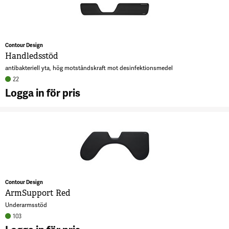
t
3
Contour Design
Handledsstöd
antibakteriell yta, hög motståndskraft mot desinfektionsmedel
22
Logga in för pris
A
H
7
Contour Design
ArmSupport Red
Underarmsstöd
103