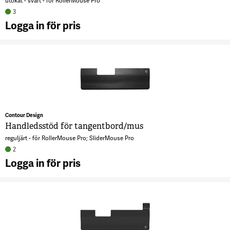
utökat - svart - för RollerMouse Pro
3
Logga in för pris
A
H
t
7
Contour Design
Handledsstöd för tangentbord/mus
reguljärt - för RollerMouse Pro; SliderMouse Pro
2
Logga in för pris
A
H
t
7