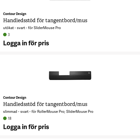
Contour Design
Handledsstöd för tangentbord/mus
utökat - svart - för SliderMouse Pro
3
Logga in för pris
A
H
t
7
Contour Design
Handledsstöd för tangentbord/mus
slimmad - svart - för RollerMouse Pro; SliderMouse Pro
18
Logga in för pris
A