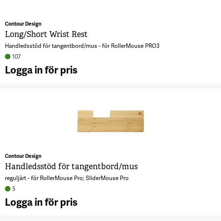
Contour Design
Long/Short Wrist Rest
Handledsstöd för tangentbord/mus - för RollerMouse PRO3
107
Logga in för pris
A
L
W
4
Contour Design
Handledsstöd för tangentbord/mus
reguljärt - för RollerMouse Pro; SliderMouse Pro
5
Logga in för pris
A