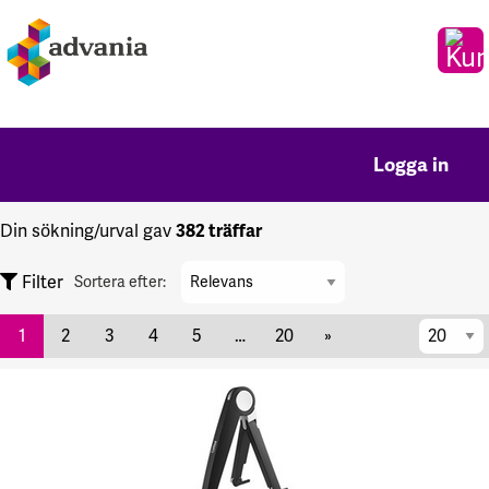
Logga in
Din sökning/urval gav
382 träffar
Sortera
Filter
Sortera efter:
efter
per
1
2
3
4
5
…
20
»
sida