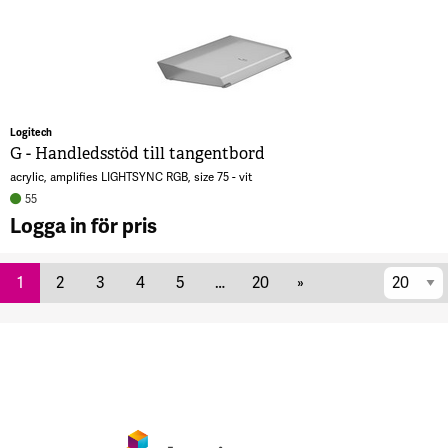
H
t
7
Logitech
G - Handledsstöd till tangentbord
acrylic, amplifies LIGHTSYNC RGB, size 75 - vit
55
Logga in för pris
A
per
H
1
2
3
4
5
…
20
»
ti
sida
t
Botten
8