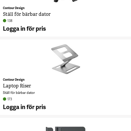
Contour Design
Ställ för bärbar dator
138
Logga in för pris
A
S
b
d
3
Contour Design
Laptop Riser
Ställ för bärbar dator
173
Logga in för pris
A
L
R