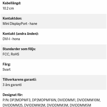
Kabellängd
10.2 cm
Kontaktdon
Mini DisplayPort - hane
Kontakt (andra änden)
DVI-I - hona
Standarder som följs
FCC, RoHS
Färg
Svart
Tillverkarens garanti
3 års garanti
Designat för
P/N: DP2MDPMF3, DP2MDPMF6IN, DVIDDMM1, DVIDDMM10M,
DVIDDMM25, DVIDDMM2M, DVIDDMM3M, DVIDDMM5M