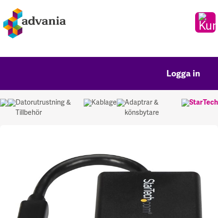
Logga in
Datorutrustning &
Kablage
Adaptrar &
StarTech
Tillbehör
könsbytare