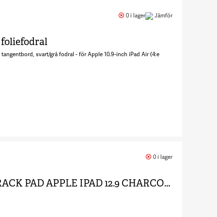
Messenger
Folio 2
0 i lager
Jämför
6957611
foliefodral
tangentbord, svart/grå fodral - för Apple 10.9-inch iPad Air (4:e
Antal Pro
Keys -
Tangentbord
0 i lager
och
foliefodral
KEYBOARD PRO KEYS + TRACK PAD APPLE IPAD 12.9 CHARCOAL
6048078