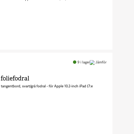
7578430
Antal Pro
Keys 2 -
Tangentbord
9
i lager
Jämför
och
foliefodral
foliefodral
(folioomslag)
tangentbord, svart/grå fodral - för Apple 10.2-inch iPad (7:e
7578428