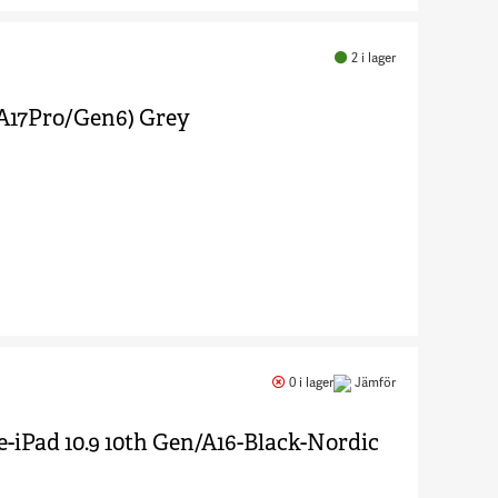
Antal Pro
Keys -
Tangentbord
2
i lager
och
foliefodral
(A17Pro/Gen6) Grey
6064254
Antal
Keyboard
Apple iPad
0 i lager
Jämför
Mini
(A17Pro/Gen6
iPad 10.9 10th Gen/A16-Black-Nordic
Grey 8109613