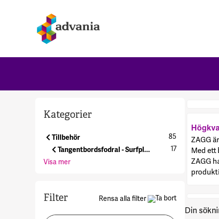
Kategorier
Högkval
85
Tillbehör
ZAGG är 
17
Tangentbordsfodral - Surfpl...
Med ett 
ZAGG har
Visa mer
produkti
Filter
Rensa alla filter
Din sökni
Sök i