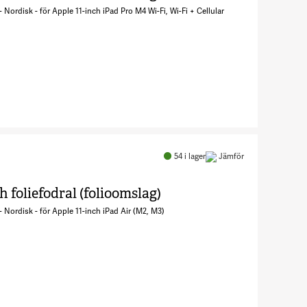
Nordisk - för Apple 11-inch iPad Pro M4 Wi-Fi, Wi-Fi + Cellular
fodral)
6957610
Antal Pro
Keys 2 -
Tangentbord
54
i lager
Jämför
och
foliefodral
 foliefodral (folioomslag)
(folioomslag)
 Nordisk - för Apple 11-inch iPad Air (M2, M3)
7578427