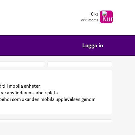
0 kr
exkl moms
Logga in
 till mobila enheter.
trar användarens arbetsplats.
illbehör som ökar den mobila upplevelsen genom