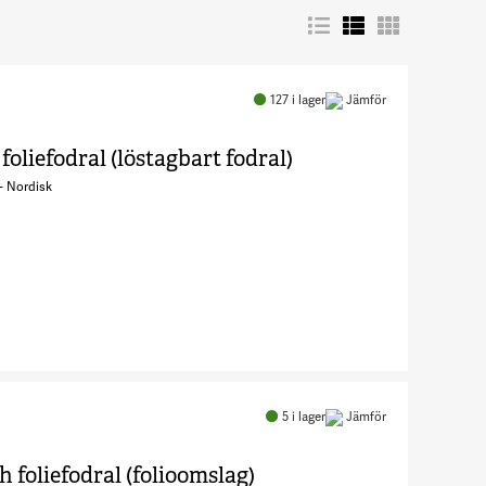
127
i lager
Jämför
oliefodral (löstagbart fodral)
- Nordisk
Antal Pro
Keys -
Tangentbord
5
i lager
Jämför
och
foliefodral
 foliefodral (folioomslag)
(löstagbart