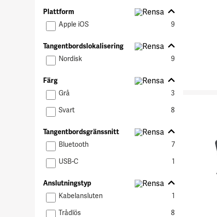
Plattform
Plattform
Apple iOS
9
Tangentbordslokalisering
Tangentbordslokalisering
Nordisk
9
Färg
Färg
Grå
3
Svart
8
Tangentbordsgränssnitt
Tangentbordsgränssnitt
Bluetooth
7
USB-C
1
Anslutningstyp
Anslutningstyp
Kabelansluten
1
Trådlös
8