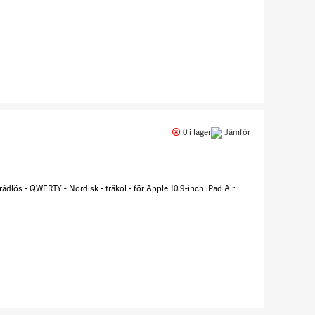
Antal
ZAGG-
KB-
0 i lager
Jämför
Tough
Keys-
Apple-
trådlös - QWERTY - Nordisk - träkol - för Apple 10.9-inch iPad Air
iPad 10.9
10th
Gen/A16-
Black-
Nordic
7790346
Antal