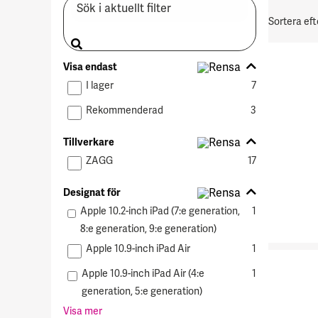
aktuellt
Sortera
filter
Sortera eft
efter
Visa
Visa endast
endast
I lager
7
Rekommenderad
3
Tillverkare
Tillverkare
ZAGG
17
Designat
Designat för
för
Apple 10.2-inch iPad (7:e generation,
1
8:e generation, 9:e generation)
Apple 10.9-inch iPad Air
1
Apple 10.9-inch iPad Air (4:e
1
generation, 5:e generation)
Visa mer