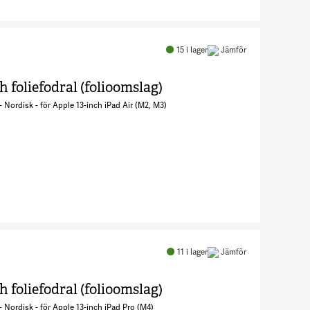
Antal Pro
Keys 2 -
Tangentbord
15
i lager
Jämför
och
foliefodral
 foliefodral (folioomslag)
(folioomslag)
 Nordisk - för Apple 13-inch iPad Air (M2, M3)
7578429
Antal Pro
Keys 2 -
Tangentbord
11
i lager
Jämför
och
foliefodral
 foliefodral (folioomslag)
(folioomslag)
 Nordisk - för Apple 13-inch iPad Pro (M4)