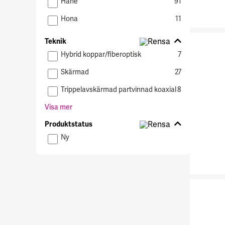
Hane
91
Hona
11
Teknik
Teknik
Hybrid koppar/fiberoptisk
7
Skärmad
27
Trippelavskärmad partvinnad koaxial
8
Visa mer
Produktstatus
Produktstatus
Ny