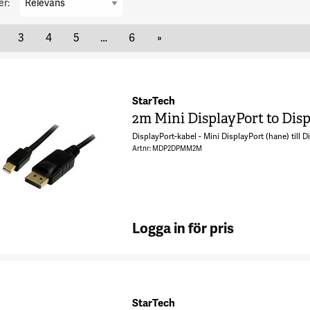
er:
3
4
5
…
6
»
StarTech
2m Mini DisplayPort to Disp
DisplayPort-kabel - Mini DisplayPort (hane) till Di
Artnr: MDP2DPMM2M
Logga in för pris
StarTech