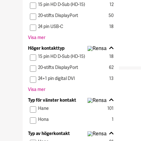
kontakttyp
15 pin HD D-Sub (HD-15)
12
20-stifts DisplayPort
50
24 pin USB-C
18
Visa mer
Höger
Höger kontakttyp
kontakttyp
15 pin HD D-Sub (HD-15)
18
20-stifts DisplayPort
62
24+1 pin digital DVI
13
Visa mer
Typ för
Typ för vänster kontakt
vänster
Hane
101
kontakt
Hona
1
Typ av
Typ av högerkontakt
högerkontakt