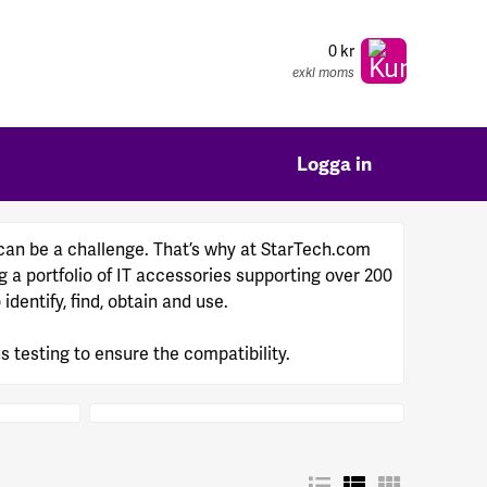
0 kr
exkl moms
Logga in
 can be a challenge. That’s why at StarTech.com
 a portfolio of IT accessories supporting over 200
dentify, find, obtain and use.
s testing to ensure the compatibility.