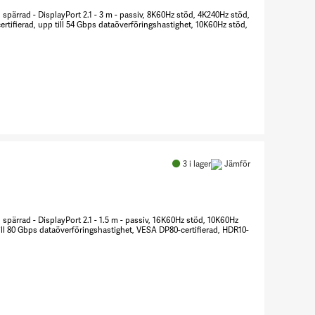
) spärrad - DisplayPort 2.1 - 3 m - passiv, 8K60Hz stöd, 4K240Hz stöd,
tifierad, upp till 54 Gbps dataöverföringshastighet, 10K60Hz stöd,
Antal
DisplayPort-
kabel
3
i lager
Jämför
8248922
 spärrad - DisplayPort 2.1 - 1.5 m - passiv, 16K60Hz stöd, 10K60Hz
ll 80 Gbps dataöverföringshastighet, VESA DP80-certifierad, HDR10-