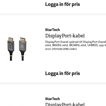
Logga in för pris
StarTech
DisplayPort-kabel
DisplayPort (hane) spärrad till DisplayPort (hane
stöd, 8K60Hz stöd, 8K240Hz stöd, UHBR20, upp ti
stöd - svart
Artnr: DP21V-2M-DP80-CABLE
Logga in för pris
StarTech
DisplayPort-kabel