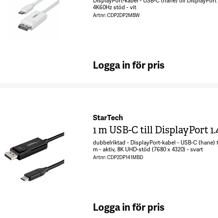
DisplayPort-kabel - USB-C (hane) till DisplayPort 
4K60Hz stöd - vit
Artnr: CDP2DP2MBW
Logga in för pris
StarTech
1 m USB-C till DisplayPort 1.
dubbelriktad - DisplayPort-kabel - USB-C (hane) ti
m - aktiv, 8K UHD-stöd (7680 x 4320) - svart
Artnr: CDP2DP141MBD
Logga in för pris