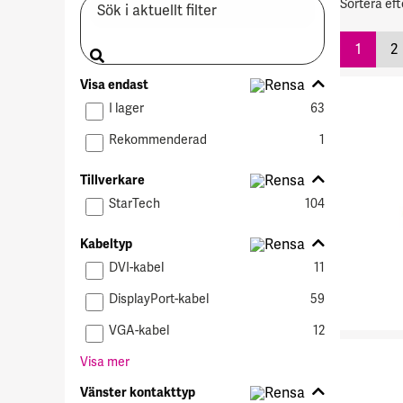
Sortera eft
aktuellt
efter
filter
1
2
Visa
Visa endast
endast
I lager
63
Rekommenderad
1
Tillverkare
Tillverkare
StarTech
104
Kabeltyp
Kabeltyp
DVI-kabel
11
DisplayPort-kabel
59
VGA-kabel
12
Visa mer
Vänster
Vänster kontakttyp