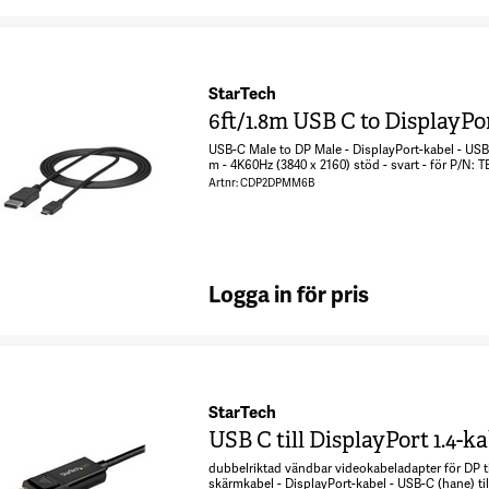
StarTech
USB-C Male to DP Male - DisplayPort-kabel - USB-C
m - 4K60Hz (3840 x 2160) stöd - svart - för P
TB3DK2DPWUE, TB3DKDPMAW, TB3DKDPMAWU
Artnr: CDP2DPMM6B
Logga in för pris
StarTech
USB C till DisplayPort 1.4-k
dubbelriktad vändbar videokabeladapter för DP t
skärmkabel - DisplayPort-kabel - USB-C (hane) till