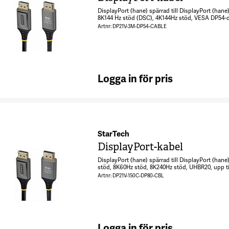
DisplayPort (hane) spärrad till DisplayPort (hane
8K144 Hz stöd (DSC), 4K144Hz stöd, VESA DP54-cer
16K30Hz stöd, HDR10-stöd - svart
Artnr: DP21V-3M-DP54-CABLE
Logga in för pris
StarTech
DisplayPort-kabel
DisplayPort (hane) spärrad till DisplayPort (hane)
stöd, 8K60Hz stöd, 8K240Hz stöd, UHBR20, upp ti
stöd - svart
Artnr: DP21V-150C-DP80-CBL
Logga in för pris