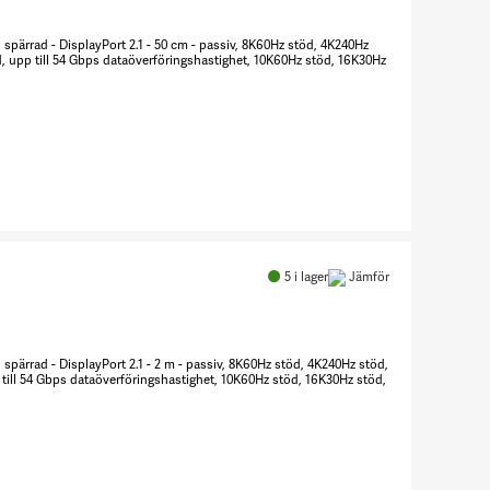
DisplayPort
1.2 Cable
) spärrad - DisplayPort 2.1 - 50 cm - passiv, 8K60Hz stöd, 4K240Hz
DisplayPort
, upp till 54 Gbps dataöverföringshastighet, 10K60Hz stöd, 16K30Hz
4k 454983
Antal
DisplayPort-
kabel
5
i lager
Jämför
8248920
) spärrad - DisplayPort 2.1 - 2 m - passiv, 8K60Hz stöd, 4K240Hz stöd,
till 54 Gbps dataöverföringshastighet, 10K60Hz stöd, 16K30Hz stöd,