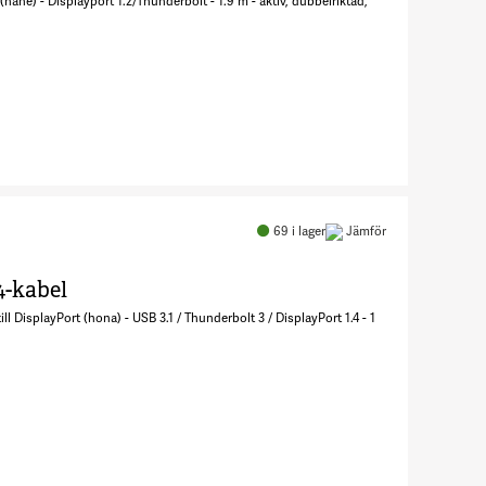
(hane) - Displayport 1.2/Thunderbolt - 1.9 m - aktiv, dubbelriktad,
Antal
StarTech.com
6.6ft (2m)
69
i lager
Jämför
USB C to
DisplayPort
4-kabel
1.2 Cable,
ll DisplayPort (hona) - USB 3.1 / Thunderbolt 3 / DisplayPort 1.4 - 1
Bidirectional
7899035