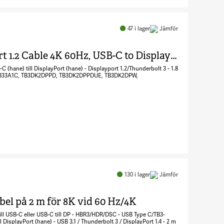
Antal 1 m
USB-C till
DisplayPort
47
i lager
Jämför
1.4-kabel
5569686
6ft/1.8m USB C to DisplayPort 1.2 Cable 4K 60Hz, USB-C to DisplayPort Adapter Cable HBR2, USB Type-C DP Alt Mode to DP Monitor Video Cable, Works with Thunderbolt 3, Black
 (hane) till DisplayPort (hane) - Displayport 1.2/Thunderbolt 3 - 1.8
/N: TB33A1C, TB3DK2DPPD, TB3DK2DPPDUE, TB3DK2DPW,
E
Antal
6ft/1.8m
USB C to
130
i lager
Jämför
DisplayPort
1.2 Cable 4K
abel på 2 m för 8K vid 60 Hz/4K
60Hz, USB-
ill USB-C eller USB-C till DP - HBR3/HDR/DSC - USB Type C/TB3-
C to
 DisplayPort (hane) - USB 3.1 / Thunderbolt 3 / DisplayPort 1.4 - 2 m