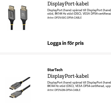
DisplayPort-kabel
DisplayPort (hane) spärrad till DisplayPort (hane
stöd, 8K144 Hz stöd (DSC), VESA DP54-certifierad
stöd, HDR10-stöd, 4K144Hz stöd - svart
Artnr: DP21V-50C-DP54-CABLE
Logga in för pris
StarTech
DisplayPort-kabel
DisplayPort (hane) spärrad till DisplayPort (hane
8K144 Hz stöd (DSC), VESA DP54-certifierad, upp 
HDR10-stöd, 4K144Hz stöd - svart
Artnr: DP21V-2M-DP54-CABLE