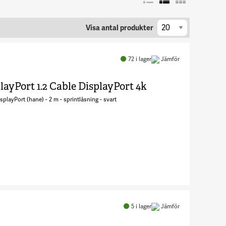
per
Visa antal produkter
sida
72
i lager
Jämför
layPort 1.2 Cable DisplayPort 4k
splayPort (hane) - 2 m - sprintlåsning - svart
Antal 2m
Mini
DisplayPort
5
i lager
Jämför
to