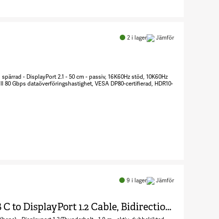
Antal
DisplayPort-
kabel
2
i lager
Jämför
8248916
) spärrad - DisplayPort 2.1 - 50 cm - passiv, 16K60Hz stöd, 10K60Hz
ll 80 Gbps dataöverföringshastighet, VESA DP80-certifierad, HDR10-
Antal
DisplayPort-
kabel
9
i lager
Jämför
8248919
StarTech.com 6.6ft (2m) USB C to DisplayPort 1.2 Cable, Bidirectional