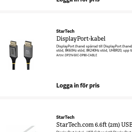
StarTech
DisplayPort-kabel
DisplayPort (hane) spärrad till DisplayPort (hane
stöd, 8K60Hz stöd, 8K240Hz stöd, UHBR20, upp ti
stöd - svart
Artnr: DP21V-50C-DP80-CABLE
Logga in för pris
StarTech