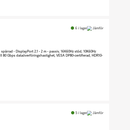
Antal
DisplayPort-
kabel
6
i lager
Jämför
8248917
) spärrad - DisplayPort 2.1 - 2 m - passiv, 16K60Hz stöd, 10K60Hz
ll 80 Gbps dataöverföringshastighet, VESA DP80-certifierad, HDR10-
Antal
DisplayPort-
kabel
5
i lager
Jämför
8248924