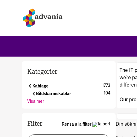
The IT 
Kategorier
we’re p
differen
1773
Kablage
104
Bildskärmskablar
Our pro
Visa mer
Filter
Din sökni
Rensa alla filter
Sortera
Sök i