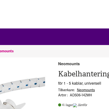
omounts
Neomounts
Kabelhanterin
för 1 - 5 kablar, universell
Tillverkare
Neomounts
Artnr
ADS06-142WH
4
i lager
Jämför