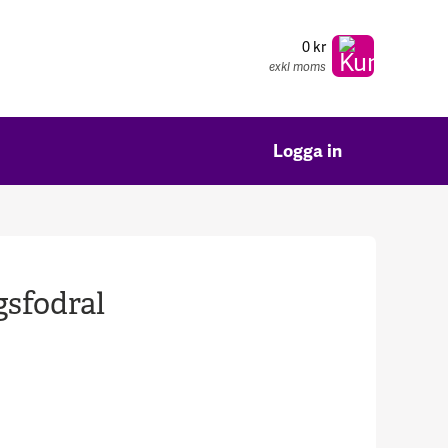
0 kr
exkl moms
Logga in
gsfodral