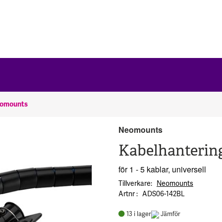
omounts
Neomounts
Kabelhanterin
för 1 - 5 kablar, universell
Tillverkare
Neomounts
Artnr
ADS06-142BL
13
i lager
Jämför