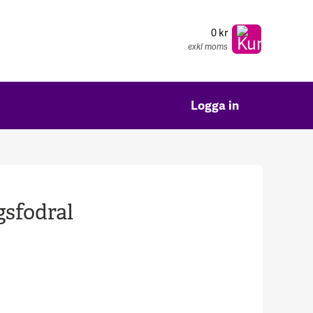
0 kr
exkl moms
Logga in
gsfodral