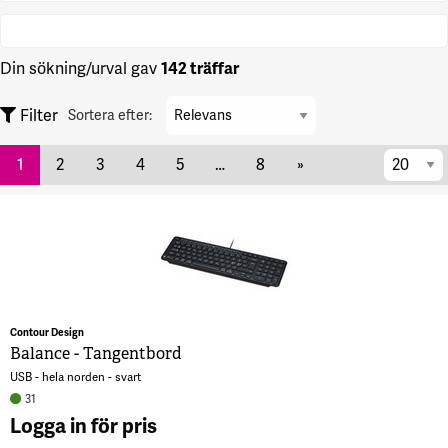
Din sökning/urval gav
142 träffar
Sortera
Filter
Sortera efter:
efter
per
1
2
3
4
5
…
8
»
sida
Contour Design
Balance - Tangentbord
USB - hela norden - svart
31
Logga in för pris