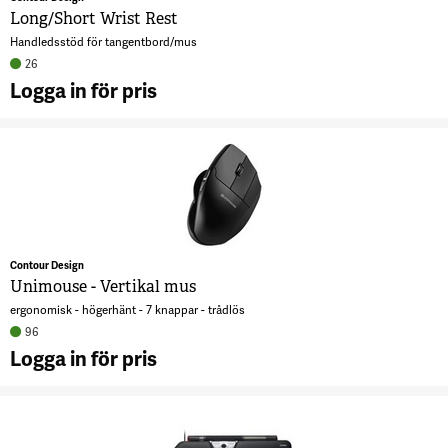
Long/Short Wrist Rest
Handledsstöd för tangentbord/mus
26
Logga in för pris
A
L
W
7
Contour Design
Unimouse - Vertikal mus
ergonomisk - högerhänt - 7 knappar - trådlös
96
Logga in för pris
A
U
-