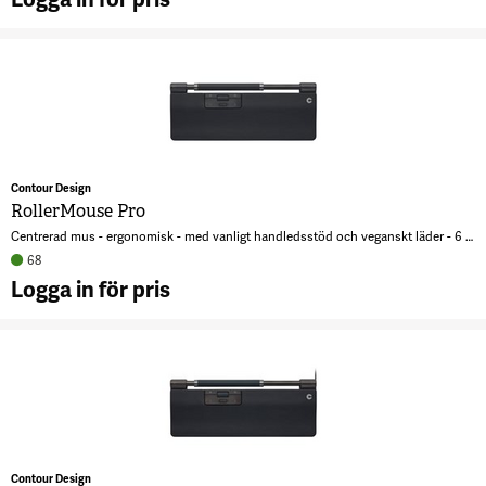
A
S
P
Contour Design
RollerMouse Pro
Centrerad mus - ergonomisk - med vanligt handledsstöd och veganskt läder - 6 knappar - trådlös, kabelansluten - Bluetooth, USB
68
Logga in för pris
A
R
P
Contour Design