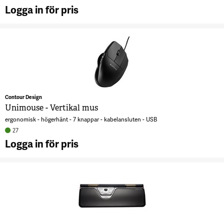
Logga in för pris
A
F
u
5
Contour Design
Unimouse - Vertikal mus
ergonomisk - högerhänt - 7 knappar - kabelansluten - USB
27
Logga in för pris
A
U
-
m
7