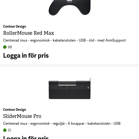
m
7
Contour Design
RollerMouse Red Max
Centrerad mus - ergonomisk - kabelansluten - USB - röd - med ArmSupport
98
Logga in för pris
A
R
R
7
Contour Design
SliderMouse Pro
Centrerad mus - ergonomisk - reguljär - 6 knappar - kabelansluten - USB
31
Logga in för pris