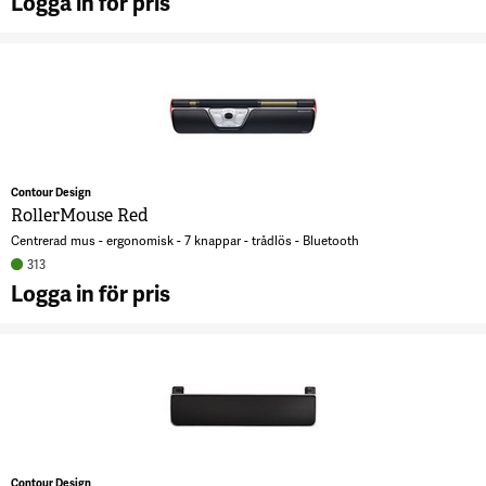
Logga in för pris
A
R
G
Contour Design
RollerMouse Red
Centrerad mus - ergonomisk - 7 knappar - trådlös - Bluetooth
313
Logga in för pris
A
R
R
Contour Design