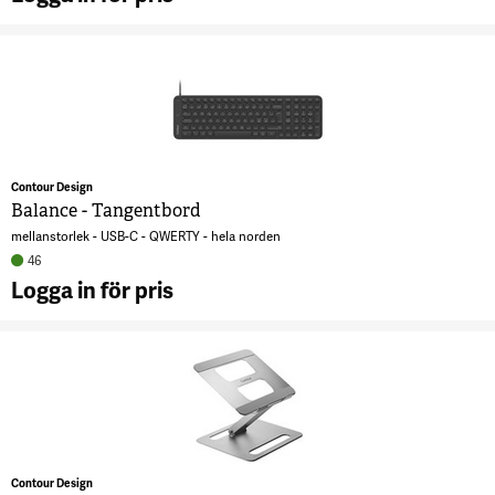
A
B
T
8
Contour Design
Balance - Tangentbord
mellanstorlek - USB-C - QWERTY - hela norden
46
Logga in för pris
A
B
T
8
Contour Design