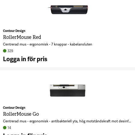
R
7
Contour Design
RollerMouse Red
Centrerad mus - ergonomisk - 7 knappar - kabelansluten
329
Logga in för pris
A
R
R
Contour Design
RollerMouse Go
Centrerad mus - ergonomisk - antibakteriell yta, hög motståndskraft mot desinfektionsmedel - med RollerMouse Go Dock
14