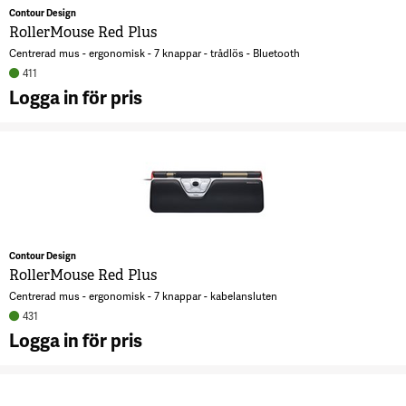
Contour Design
RollerMouse Red Plus
Centrerad mus - ergonomisk - 7 knappar - trådlös - Bluetooth
411
Logga in för pris
A
R
R
7
Contour Design
RollerMouse Red Plus
Centrerad mus - ergonomisk - 7 knappar - kabelansluten
431
Logga in för pris
A
R