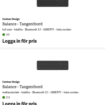
Contour Design
Balance - Tangentbord
full size - trådlös - Bluetooth 5.1 - QWERTY - hela norden
141
Logga in för pris
A
B
T
8
Contour Design
Balance - Tangentbord
mellanstorlek - trådlös - Bluetooth 5.1 - QWERTY - hela norden
213
Logga in för pris