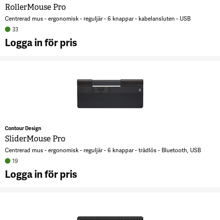
RollerMouse Pro
Centrerad mus - ergonomisk - reguljär - 6 knappar - kabelansluten - USB
33
Logga in för pris
A
R
P
Contour Design
SliderMouse Pro
Centrerad mus - ergonomisk - reguljär - 6 knappar - trådlös - Bluetooth, USB
19
Logga in för pris
A
S
P