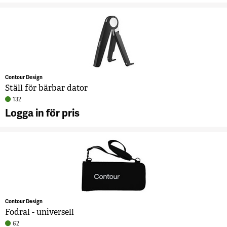
A
B
T
6
Contour Design
Ställ för bärbar dator
132
Logga in för pris
A
S
b
d
3
Contour Design
Fodral - universell
62