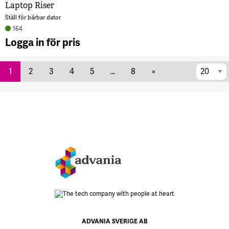
Laptop Riser
Ställ för bärbar dator
164
Logga in för pris
A
per
L
1
2
3
4
5
…
8
»
R
sida
7
Botten
ADVANIA SVERIGE AB